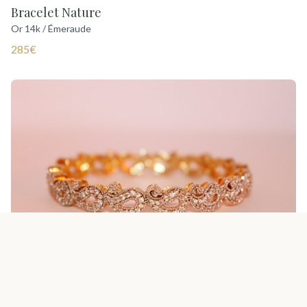
Bracelet Nature
Or 14k / Émeraude
285€
Bracelet Harmonie
Or 14k / Saphir